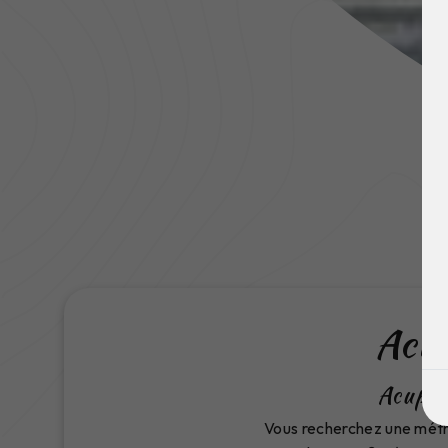
Acu
Acupre
Vous recherchez une métho