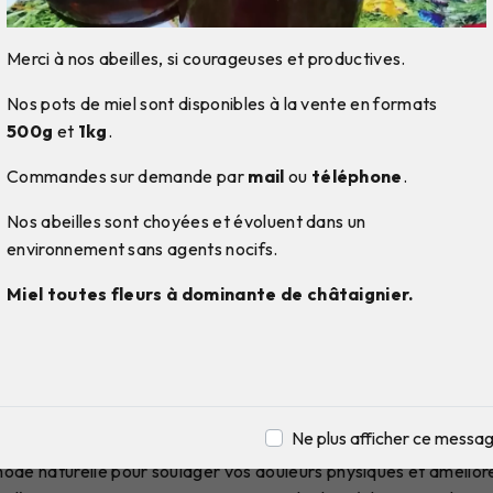
Merci à nos abeilles, si courageuses et productives.
Nos pots de miel sont disponibles à la vente en formats
500g
et
1kg
.
Commandes sur demande par
mail
ou
téléphone
.
Nos abeilles sont choyées et évoluent dans un
environnement sans agents nocifs.
Miel toutes fleurs à dominante de châtaignier.
pression à Saint-Jean-de-
ssion à Saint-Jean-de-Couz avec Aurore C
Ne plus afficher ce messa
de naturelle pour soulager vos douleurs physiques et améliore