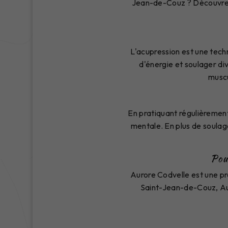
Jean-de-Couz ? Découvrez 
L'acupression est une techn
d'énergie et soulager di
muscu
En pratiquant régulièrement
mentale. En plus de soulage
Pou
Aurore Codvelle est une pr
Saint-Jean-de-Couz, Aur