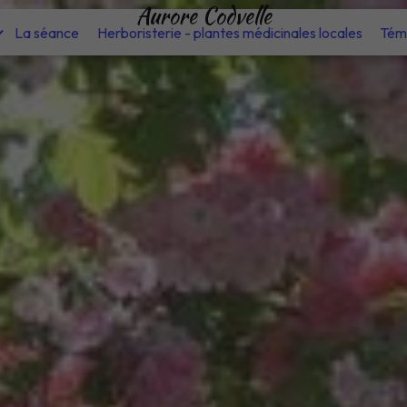
Aurore Codvelle
La séance
Herboristerie - plantes médicinales locales
Tém