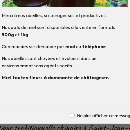
Merci à nos abeilles, si courageuses et productives.
Nos pots de miel sont disponibles à la vente en formats
500g
et
1kg
.
Commandes sur demande par
mail
ou
téléphone
.
Nos abeilles sont choyées et évoluent dans un
environnement sans agents nocifs.
Miel toutes fleurs à dominante de châtaignier.
 traditionnelle chinoise à
de-Couz
Ne plus afficher ce messa
ique traditionnelle chinoise à Saint-Jean