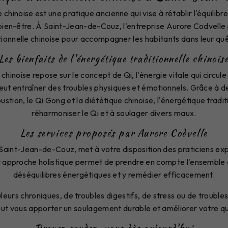
e chinoise est une pratique ancienne qui vise à rétablir l'équilib
e bien-être. À Saint-Jean-de-Couz, l'entreprise Aurore Codvelle
tionnelle chinoise pour accompagner les habitants dans leur qu
Les bienfaits de l'énergétique traditionnelle chinois
chinoise repose sur le concept de Qi, l'énergie vitale qui circul
peut entraîner des troubles physiques et émotionnels. Grâce à d
ustion, le Qi Gong et la diététique chinoise, l'énergétique tradit
réharmoniser le Qi et à soulager divers maux.
Les services proposés par Aurore Codvelle
 Saint-Jean-de-Couz, met à votre disposition des praticiens e
ur approche holistique permet de prendre en compte l'ensemble d
déséquilibres énergétiques et y remédier efficacement.
eurs chroniques, de troubles digestifs, de stress ou de trouble
peut vous apporter un soulagement durable et améliorer votre qua