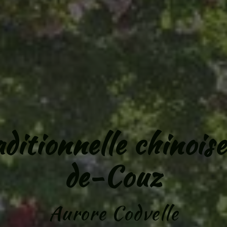
aditionnelle chinois
de-Couz
Aurore Codvelle