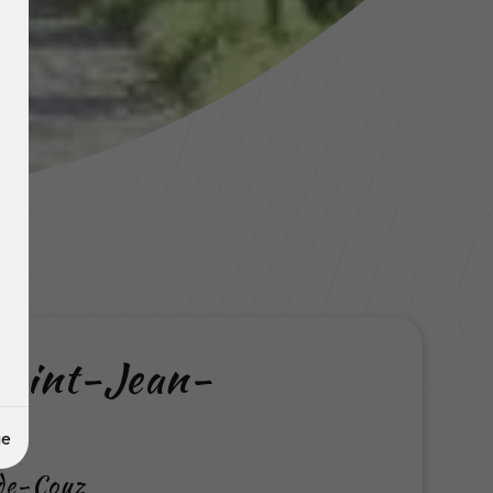
 Saint-Jean-
ge
-de-Couz