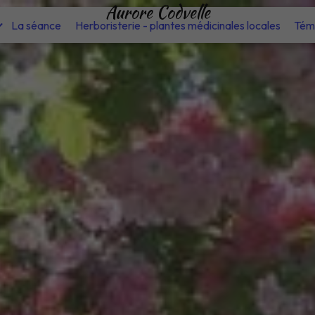
Aurore Codvelle
La séance
Herboristerie - plantes médicinales locales
Tém