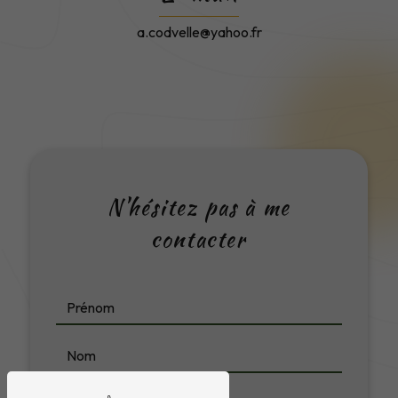
a.codvelle@yahoo.fr
N'hésitez pas à me
contacter