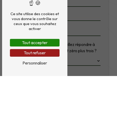
Ce site utilise des cookies et
vous donne le contrôle sur
ceux que vous souhaitez
activer
Tout accepter
Vous n'êtes pas un robot, veuillez répondre à
cette question : combien font zéro plus trois ?
Tout refuser
Personnaliser