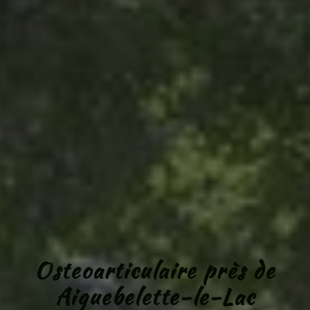
Osteoarticulaire près de
Aiguebelette-le-Lac