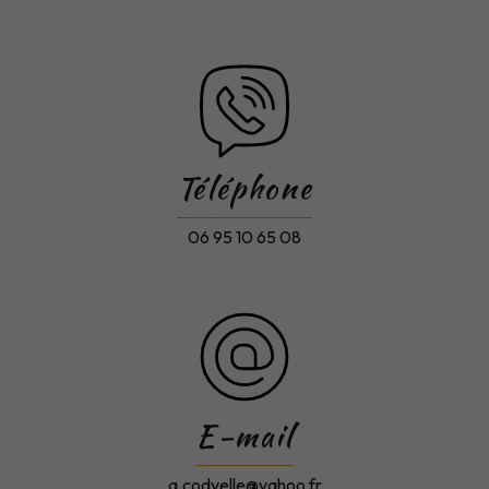
Téléphone
06 95 10 65 08
E-mail
a.codvelle@yahoo.fr