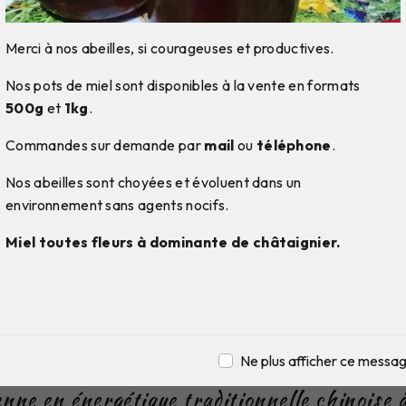
Merci à nos abeilles, si courageuses et productives.
Nos pots de miel sont disponibles à la vente en formats
500g
et
1kg
.
Commandes sur demande par
mail
ou
téléphone
.
Nos abeilles sont choyées et évoluent dans un
environnement sans agents nocifs.
Miel toutes fleurs à dominante de châtaignier.
 en énergétique traditionne
près de Savoie
Ne plus afficher ce messa
enne en énergétique traditionnelle chinoise 