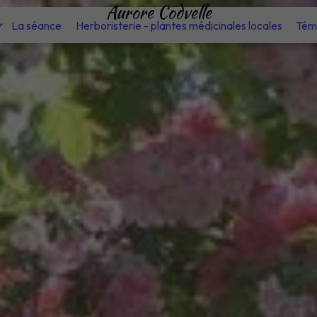
Aurore Codvelle
La séance
Herboristerie - plantes médicinales locales
Tém