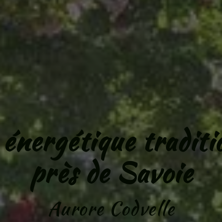
énergétique traditi
près de Savoie
Aurore Codvelle