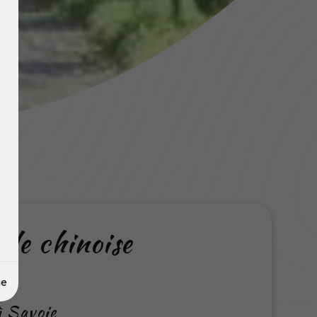
lle chinoise
ge
à Savoie