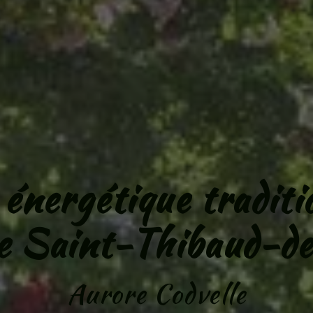
énergétique traditi
de Saint-Thibaud-d
Aurore Codvelle