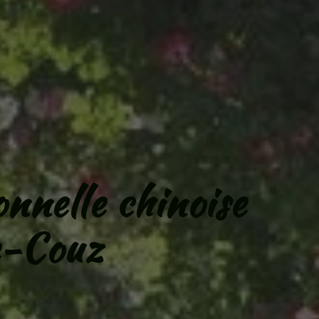
onnelle chinoise
e-Couz