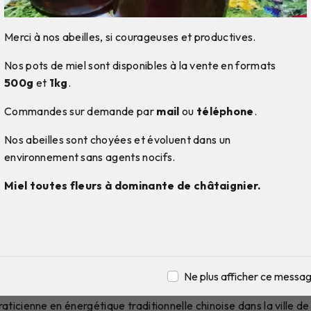
Merci à nos abeilles, si courageuses et productives.
Nos pots de miel sont disponibles à la vente en formats
500g
et
1kg
.
Commandes sur demande par
mail
ou
téléphone
.
Nos abeilles sont choyées et évoluent dans un
environnement sans agents nocifs.
Miel toutes fleurs à dominante de châtaignier.
 en énergétique traditionne
ès de Saint-Thibaud-de-C
Ne plus afficher ce messa
raticienne en énergétique traditionnelle chinoise dans la ville 