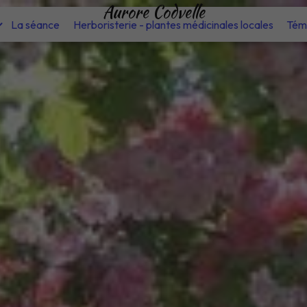
Aurore Codvelle
La séance
Herboristerie - plantes médicinales locales
Tém