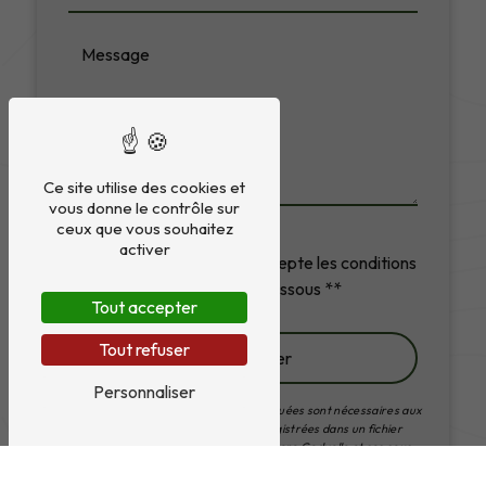
Ce site utilise des cookies et
vous donne le contrôle sur
ceux que vous souhaitez
activer
En cochant cette case, j'accepte les conditions
particulières ci-dessous **
Tout accepter
Tout refuser
Envoyer
Personnaliser
** Les données personnelles communiquées sont nécessaires aux
fins de vous contacter et sont enregistrées dans un fichier
informatisé. Elles sont destinées à Aurore Codvelle et ses sous-
traitants dans le seul but de répondre à votre message. Les
données collectées seront communiquées aux seuls destinataires