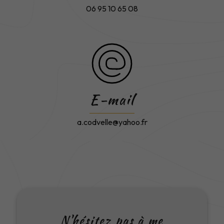
06 95 10 65 08
E-mail
a.codvelle@yahoo.fr
N'hésitez pas à me