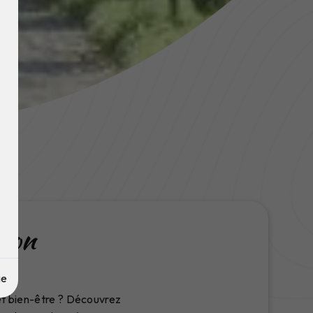
iron
ge
 et bien-être ? Découvrez