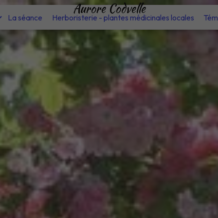
Aurore Codvelle
La séance
Herboristerie - plantes médicinales locales
Tém