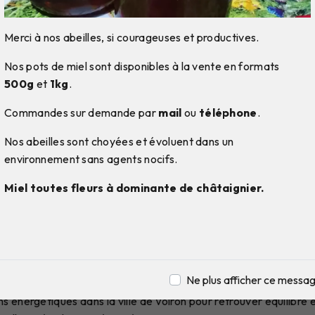
Merci à nos abeilles, si courageuses et productives.
Nos pots de miel sont disponibles à la vente en formats
500g
et
1kg
.
Commandes sur demande par
mail
ou
téléphone
.
Nos abeilles sont choyées et évoluent dans un
environnement sans agents nocifs.
Miel toutes fleurs à dominante de châtaignier.
ns énergétiques près de Vo
Soins énergétiques à Voiron
Ne plus afficher ce messa
s énergétiques dans la ville de Voiron pour retrouver équilibre