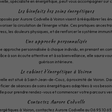
lle, spécialiste en énergétique, peut vous accompagner sur c
Les bienfaits des soins énergétiques
posés par Aurore Codvelle à Voiron visent à rééquilibrer les éne
oriser la circulation de l'énergie vitale. Ces pratiques ancest
tress, les douleurs physiques, et de renforcer le système immunit
Une approche personnalisée
e approche personnalisée à chaque individu, en prenant en com
âce à son écoute attentive et à sa bienveillance, elle saura vous
guérison intérieure.
Le cabinet d'énergétique à Voiron
elle est situé à Saint-Jean-de-Couz, à proximité de Voiron. Da
ficier de séances de soins énergétiques adaptées à vos besoin
le pour prendre rendez-vous et commencer votre parcours vers
Contactez Aurore Codvelle
nergétiques à Voiron, contactez Aurore Codvelle au 06 95 10 6